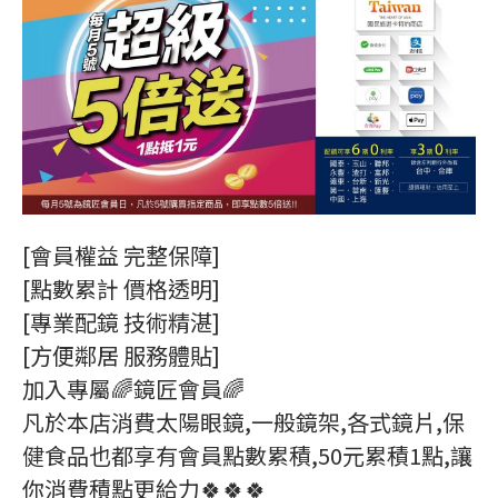
[會員權益 完整保障]
[點數累計 價格透明]
[專業配鏡 技術精湛]
[方便鄰居 服務體貼]
加入專屬🌈鏡匠會員🌈
凡於本店消費太陽眼鏡,一般鏡架,各式鏡片,保
健食品也都享有會員點數累積,50元累積1點,讓
你消費積點更給力🍀🍀🍀