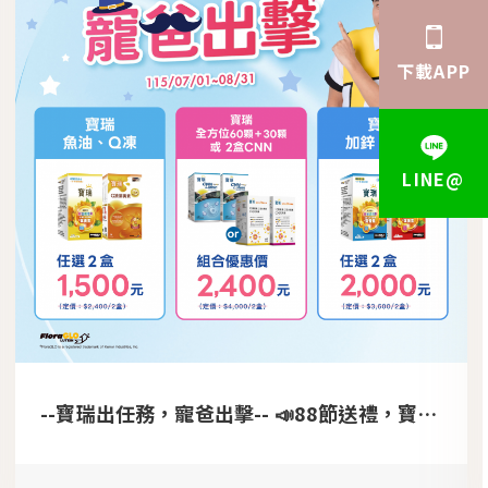
下載APP
LINE@
--寶瑞出任務，寵爸出擊-- 📣88節送禮，寶瑞獻上大禮包