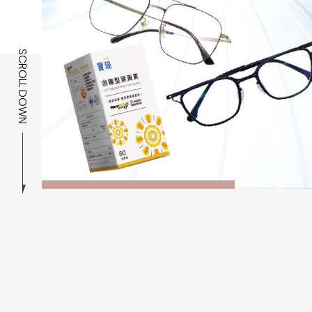
2026全新智能AR 眼鏡 ▶ Rokid 
✨SUPER系列太陽鏡強勢登場 
線上訂/門市取/送到家
SCROLL DOWN
會員點數折抵方式變更公告
日本【TOPARDS】托帕姿彩日第
日本【LIL MOON】莉莉目彩日
【嬌生】歐舒適極潤日拋(球面/多
歐舒適日拋2盒1,850元 , 5盒送
【海昌】純粹氧水潤矽水膠彩日第2
【酷柏】珂朗清日拋2盒折250
【酷柏】美怡天散光日拋2盒折3
👓 好康超值 有型一夏 ✨ 