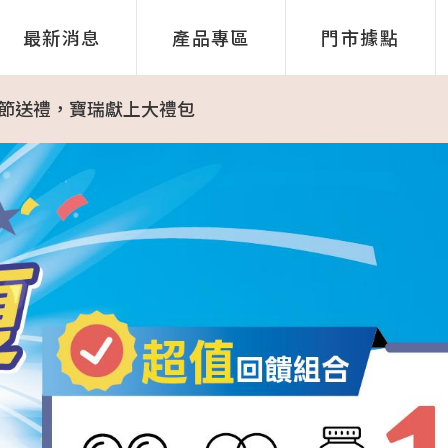
60元
最新消息
產品專區
門市據點
超值雙享受 給自己一個全新造型，也給雙眼最好的呵護！
88節送禮，寶瑞獻上大禮包
7-11咖啡優惠券
0元，再送韓團CORTIS小卡
元；5盒送1盒，再送韓團CORTIS小卡
再送韓團CORTIS小卡
套鏡,前掛鏡架
施中
個人化(F-3)漸進鏡片】
設計師眼鏡品牌🎯
享受 多種需求一次滿足！價格透明///款式眾多 價格不變
太陽鏡新品登場
 Glasses｜AI 智慧眼鏡 — 看世界的方式從此不同。