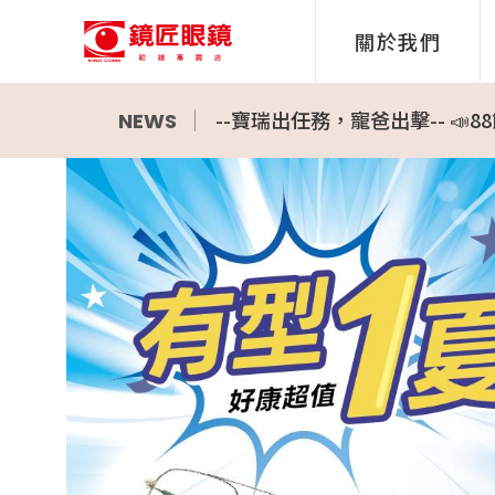
【酷柏】美怡天散光日拋2盒折3
關於我們
👓 好康超值 有型一夏 ✨ 
--寶瑞出任務，寵爸出擊-- 
【海昌】心機彩日4盒999元再送
NEWS
【嬌生】睛漾彩日同系列2盒折12
【嬌生】歐舒適日拋2盒1,850
【嬌生】超涵水日拋7盒送1盒，
防曬好物大集合 太陽眼鏡,太陽
鏡匠眼鏡 會員推薦機制 現正實
📣新品上市📣【愛視爾 3D舒視
🎯UNDER WOOD｜台灣本土
26年式新品上市,全面特惠開賣
👓好康超值 有型一夏 ✨ 超值
Oakley全新款式全面上架
明星最愛 ▶ RayBan 2026
鏡匠眼鏡上架2026最新 Rokid
鏡匠徵才