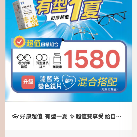
👓 好康超值 有型一夏 ✨ 超值雙享受 給自己一個全新造型，也給雙眼最好的呵護！