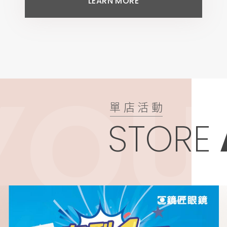
LEARN MORE
 TH
單店活動
STORE