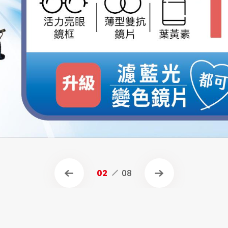
AR Spatial 沉浸體驗
全面7折✨
2盒半價+199元多1盒
2盒599元+99元多1盒；日拋第2盒50元+99元多1盒
焦)同商品2盒折400元
1盒
盒半價+99元多1盒，純粹氧水潤矽水膠日拋2盒999元+
元
60元
超值雙享受 給自己一個全新造型，也給雙眼最好的呵護！
02
08