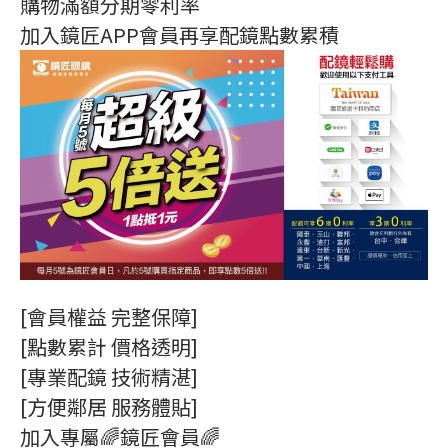
購物滿額分期零利率
加入鏡匠APP會員再享配鏡點數累積
[會員權益 完整保障]
[點數累計 價格透明]
[專業配鏡 技術精湛]
[方便鄰居 服務體貼]
加入專屬🌈鏡匠會員🌈