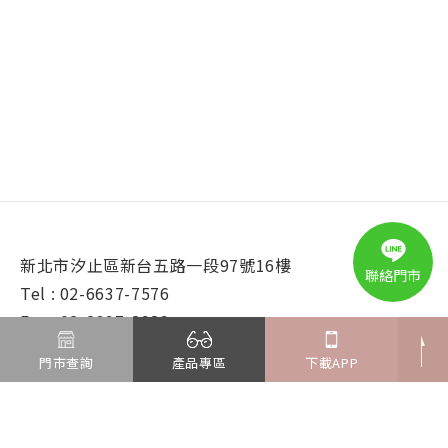
新北市汐止區新台五路一段97號16樓
聯絡門市
Tel : 02-6637-7576
Fax : 02-2697-2989
E-mail : kingcome@ms.formosa-opt.com.tw
門市查詢
產品專區
下載APP
© 2025 鏡匠眼鏡. All Rights Reserved.
Design by
iBest