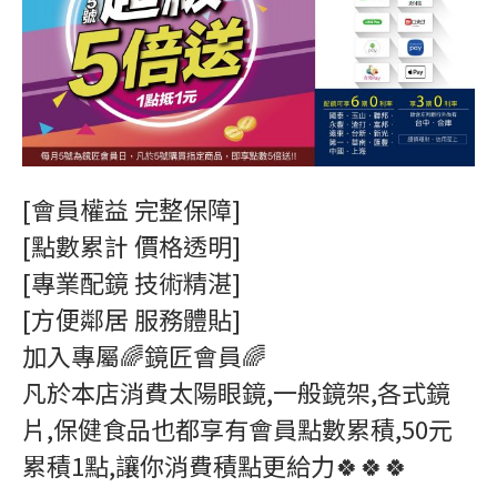
[會員權益 完整保障]
[點數累計 價格透明]
[專業配鏡 技術精湛]
[方便鄰居 服務體貼]
加入專屬🌈鏡匠會員🌈
凡於本店消費太陽眼鏡,一般鏡架,各式鏡
片,保健食品也都享有會員點數累積,50元
累積1點,讓你消費積點更給力🍀🍀🍀