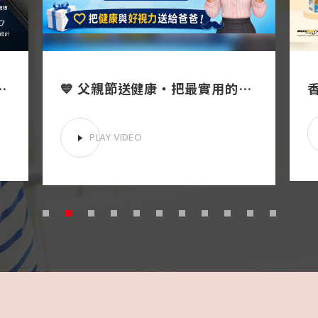
奇AI智慧眼鏡，鏡匠眼鏡全新引進
💙 父親節送健康・把最實用的關心送給爸爸！🕶 戴對了更顯💯爸氣十足💯
PLAY VIDEO