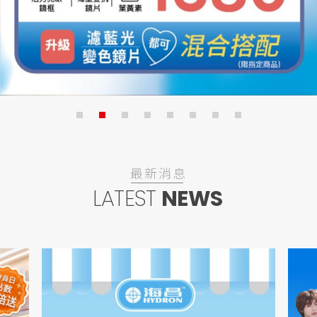
鏡匠徵才
2026全新智能AR 眼鏡 ▶ Rokid AR Spatial 沉浸體驗
✨SUPER系列太陽鏡強勢登場 全面7折✨
線上訂/門市取/送到家
會員點數折抵方式變更公告
日本【TOPARDS】托帕姿彩日第2盒半價+199元多1盒
日本【LIL MOON】莉莉目彩日2盒599元+99元多1盒；日拋第2盒50元+99元多1盒
【嬌生】歐舒適極潤日拋(球面/多焦)同商品2盒折400元
歐舒適日拋2盒1,850元 , 5盒送1盒
最新消息
【海昌】純粹氧水潤矽水膠彩日第2盒半價+99元多1盒，純粹氧水潤矽水膠日拋2盒999元+199多1盒，真水感日拋3盒特價999元
LATEST
NEWS
【酷柏】珂朗清日拋2盒折250元
【酷柏】美怡天散光日拋2盒折360元
👓 好康超值 有型一夏 ✨ 超值雙享受 給自己一個全新造型，也給雙眼最好的呵護！