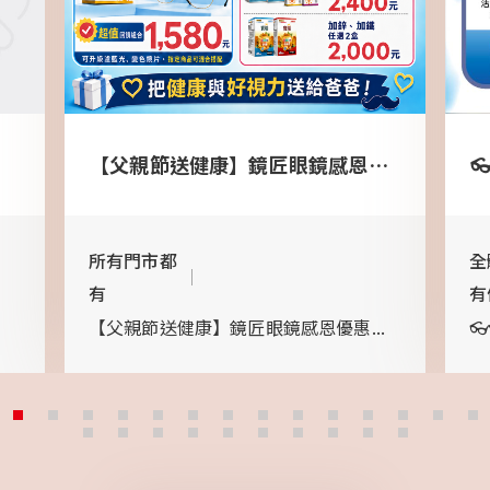
【父親節送健康】鏡匠眼鏡感恩優惠，守護爸爸的晶亮好視力！
所有門市都
全
有
有
【父親節送健康】鏡匠眼鏡感恩優惠...

...