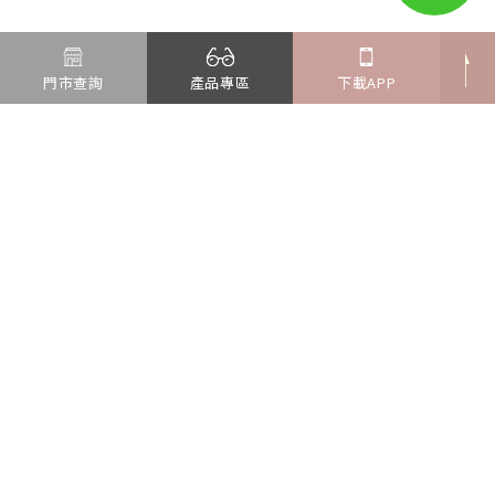
門市查詢
產品專區
下載APP
新北市汐止區新台五路一段97號16樓
Tel : 02-6637-7576