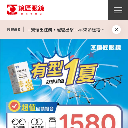
【酷柏】美怡天散光日拋2盒折360元
👓 好康超值 有型一夏 ✨ 超值雙享受 給自己一個全新造型，也給雙眼最好的呵護！
NEWS
--寶瑞出任務，寵爸出擊-- 📣88節送禮，寶瑞獻上大禮包
【海昌】心機彩日4盒999元再送7-11咖啡優惠券
【嬌生】睛漾彩日同系列2盒折120元，再送韓團CORTIS小卡
【嬌生】歐舒適日拋2盒1,850元；5盒送1盒，再送韓團CORTIS小卡
【嬌生】超涵水日拋7盒送1盒，再送韓團CORTIS小卡
防曬好物大集合 太陽眼鏡,太陽套鏡,前掛鏡架
鏡匠眼鏡 會員推薦機制 現正實施中
📣新品上市📣【愛視爾 3D舒視個人化(F-3)漸進鏡片】
🎯UNDER WOOD｜台灣本土設計師眼鏡品牌🎯
26年式新品上市,全面特惠開賣
👓好康超值 有型一夏 ✨ 超值享受 多種需求一次滿足！價格透明///款式眾多 價格不變►第二副再半價
Oakley全新款式全面上架
明星最愛 ▶ RayBan 2026太陽鏡新品登場
鏡匠眼鏡上架2026最新 Rokid Glasses｜AI 智慧眼鏡 — 看世界的方式從此不同。