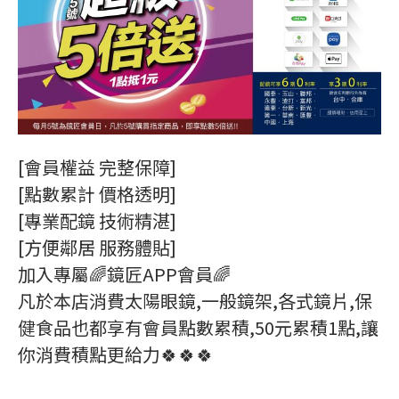
[會員權益 完整保障]
[點數累計 價格透明]
[專業配鏡 技術精湛]
[方便鄰居 服務體貼]
加入專屬🌈鏡匠APP會員🌈
凡於本店消費太陽眼鏡,一般鏡架,各式鏡片,保
健食品也都享有會員點數累積,50元累積1點,讓
你消費積點更給力🍀🍀🍀