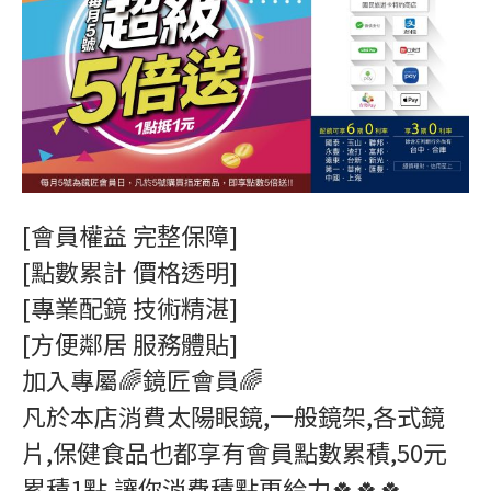
[會員權益 完整保障]
[點數累計 價格透明]
[專業配鏡 技術精湛]
[方便鄰居 服務體貼]
加入專屬🌈鏡匠會員🌈
凡於本店消費太陽眼鏡,一般鏡架,各式鏡
片,保健食品也都享有會員點數累積,50元
累積1點,讓你消費積點更給力🍀🍀🍀