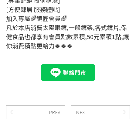
[專業配鏡 技術精湛]
[方便鄰居 服務體貼]
加入專屬🌈鏡匠會員🌈
凡於本店消費太陽眼鏡,一般鏡架,各式鏡片,保
健食品也都享有會員點數累積,50元累積1點,讓
你消費積點更給力🍀🍀🍀
PREV
NEXT