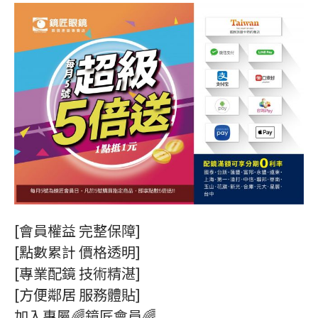
[會員權益 完整保障]
[點數累計 價格透明]
[專業配鏡 技術精湛]
[方便鄰居 服務體貼]
加入專屬🌈鏡匠會員🌈