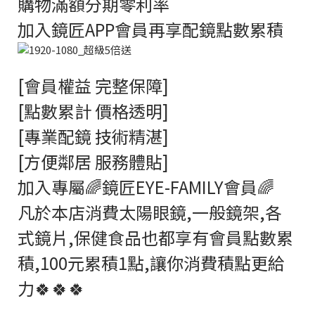
購物滿額分期零利率
加入鏡匠APP會員再享配鏡點數累積
[會員權益 完整保障]
[點數累計 價格透明]
[專業配鏡 技術精湛]
[方便鄰居 服務體貼]
加入專屬🌈鏡匠EYE-FAMILY會員🌈
凡於本店消費太陽眼鏡,一般鏡架,各
式鏡片,保健食品也都享有會員點數累
積,100元累積1點,讓你消費積點更給
力🍀🍀🍀