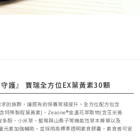
守護』 寶瑞全方位EX葉黃素30顆
需求的族群，讓既有的保養等級提升。全方位配方包含
物 (含特殊製程葉黃素)、Zeaone®金盞花萃取物(含玉米黃
黑豆種皮多酚、小米草、藍莓與山桑子等機能性草本菁華以及
母硒微量元素加強輔助，並採用高標準透明素食膠囊，素食者可安