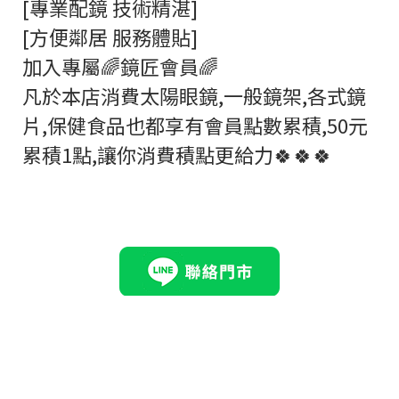
[專業配鏡 技術精湛]
[方便鄰居 服務體貼]
加入專屬🌈鏡匠會員🌈
凡於本店消費太陽眼鏡,一般鏡架,各式鏡
片,保健食品也都享有會員點數累積,50元
累積1點,讓你消費積點更給力🍀🍀🍀