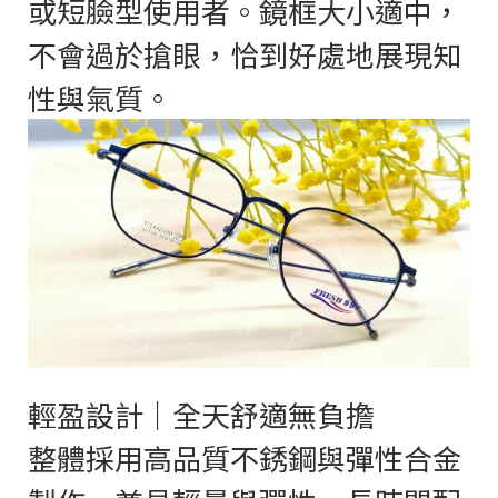
或短臉型使用者。鏡框大小適中，
不會過於搶眼，恰到好處地展現知
性與氣質。
輕盈設計｜全天舒適無負擔
整體採用高品質不銹鋼與彈性合金