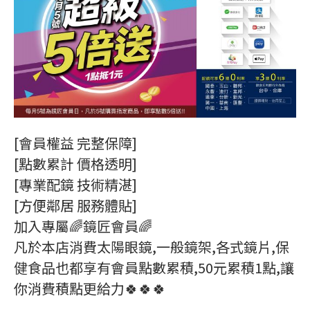
[會員權益 完整保障]
[點數累計 價格透明]
[專業配鏡 技術精湛]
[方便鄰居 服務體貼]
加入專屬🌈鏡匠會員🌈
凡於本店消費太陽眼鏡,一般鏡架,各式鏡片,保
健食品也都享有會員點數累積,50元累積1點,讓
你消費積點更給力🍀🍀🍀