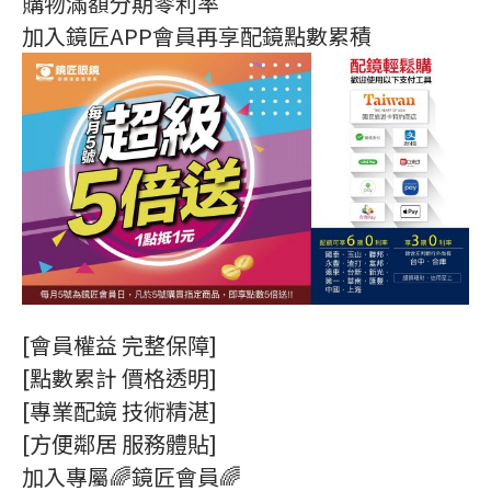
購物滿額分期零利率
加入鏡匠APP會員再享配鏡點數累積
[會員權益 完整保障]
[點數累計 價格透明]
[專業配鏡 技術精湛]
[方便鄰居 服務體貼]
加入專屬🌈鏡匠會員🌈