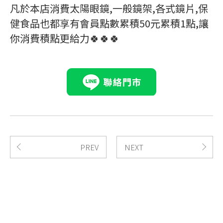
凡於本店消費太陽眼鏡,一般鏡架,各式鏡片,保
健食品也都享有會員點數累積50元累積1點,讓
你消費積點更給力🍀🍀🍀
PREV
NEXT