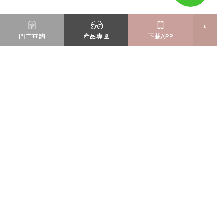
門市查詢
產品專區
下載APP
新北市汐止區新台五路一段97號16樓
Tel : 02-6637-7576