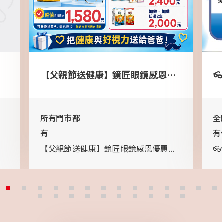
【父親節送健康】鏡匠眼鏡感恩優惠，守護爸爸的晶亮好視力！
所有門市都
全
有
有
【父親節送健康】鏡匠眼鏡感恩優惠...

...