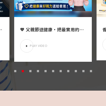
奇AI智慧眼鏡，鏡匠眼鏡全新引進
💙 父親節送健康・把最實用的關心送給爸爸！🕶 戴對了更顯💯爸氣十足💯
PLAY VIDEO