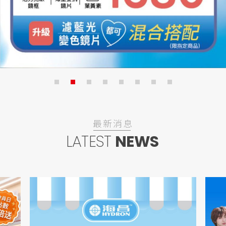
鏡匠徵才
2026全新智能AR 眼鏡 ▶ Rokid AR Spatial 沉浸體驗
✨SUPER系列太陽鏡強勢登場 全面7折✨
線上訂/門市取/送到家
會員點數折抵方式變更公告
日本【TOPARDS】托帕姿彩日第2盒半價+199元多1盒
日本【LIL MOON】莉莉目彩日2盒599元+99元多1盒；日拋第2盒50元+99元多1盒
【嬌生】歐舒適極潤日拋(球面/多焦)同商品2盒折400元
歐舒適日拋2盒1,850元 , 5盒送1盒
最新消息
【海昌】純粹氧水潤矽水膠彩日第2盒半價+99元多1盒，純粹氧水潤矽水膠日拋2盒999元+199多1盒，真水感日拋3盒特價999元
【酷柏】珂朗清日拋2盒折250元
LATEST
NEWS
【酷柏】美怡天散光日拋2盒折360元
👓 好康超值 有型一夏 ✨ 超值雙享受 給自己一個全新造型，也給雙眼最好的呵護！