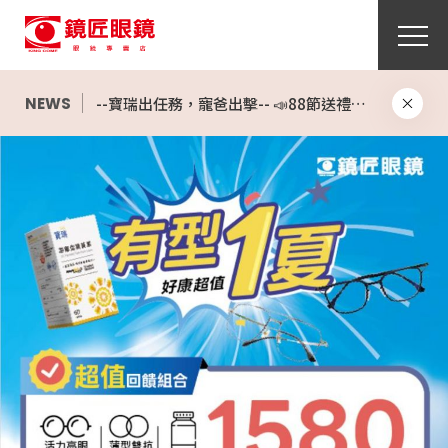
【酷柏】美怡天散光日拋2盒折360元
👓 好康超值 有型一夏 ✨ 超值雙享受 給自己一個全新造型，也給雙眼最好的呵護！
--寶瑞出任務，寵爸出擊-- 📣88節送禮，寶瑞獻上大禮包
NEWS
【海昌】心機彩日4盒999元再送7-11咖啡優惠券
【嬌生】睛漾彩日同系列2盒折120元，再送韓團CORTIS小卡
【嬌生】歐舒適日拋2盒1,850元；5盒送1盒，再送韓團CORTIS小卡
【嬌生】超涵水日拋7盒送1盒，再送韓團CORTIS小卡
防曬好物大集合 太陽眼鏡,太陽套鏡,前掛鏡架
鏡匠眼鏡 會員推薦機制 現正實施中
📣新品上市📣【愛視爾 3D舒視個人化(F-3)漸進鏡片】
🎯UNDER WOOD｜台灣本土設計師眼鏡品牌🎯
26年式新品上市,全面特惠開賣
👓好康超值 有型一夏 ✨ 超值享受 多種需求一次滿足！價格透明///款式眾多 價格不變►第二副再半價
Oakley全新款式全面上架
明星最愛 ▶ RayBan 2026太陽鏡新品登場
鏡匠眼鏡上架2026最新 Rokid Glasses｜AI 智慧眼鏡 — 看世界的方式從此不同。