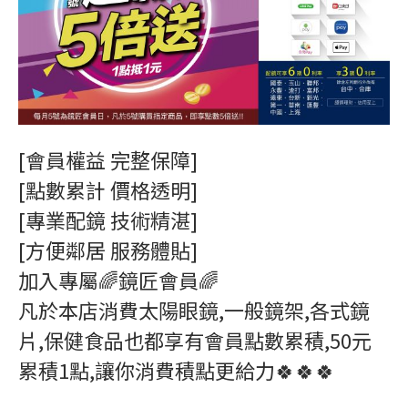
[會員權益 完整保障]
[點數累計 價格透明]
[專業配鏡 技術精湛]
[方便鄰居 服務體貼]
加入專屬🌈鏡匠會員🌈
凡於本店消費太陽眼鏡,一般鏡架,各式鏡
片,保健食品也都享有會員點數累積,50元
累積1點,讓你消費積點更給力🍀🍀🍀