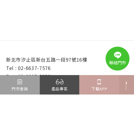
新北市汐止區新台五路一段97號16樓
聯絡門市
Tel : 02-6637-7576
Fax : 02-2697-2989
E-mail : kingcome@ms.formosa-opt.com.tw
門市查詢
產品專區
下載APP
© 2025 鏡匠眼鏡. All Rights Reserved.
Design by
iBest