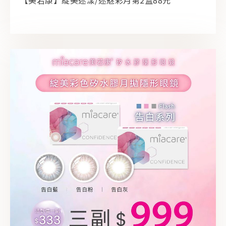
【美若康】綻美迷漾/迷魅彩月第2盒88元